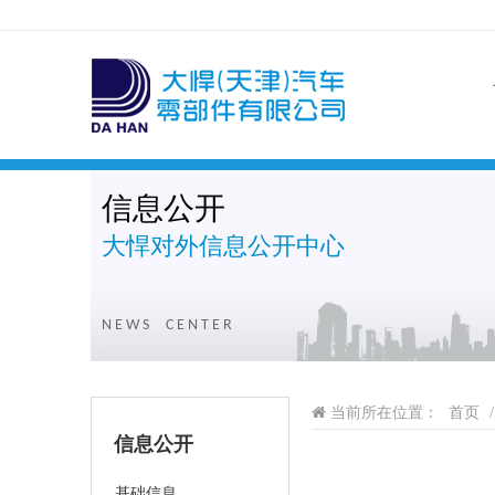
信息公开
大悍对外信息公开中心
N E W S C E N T E R
当前所在位置：
首页
信息公开
基础信息