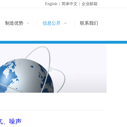
English
|
简体中文
|
企业邮箱
制造优势
信息公开
联系我们
废气、噪声