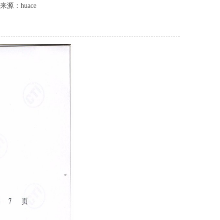
 来源：huace