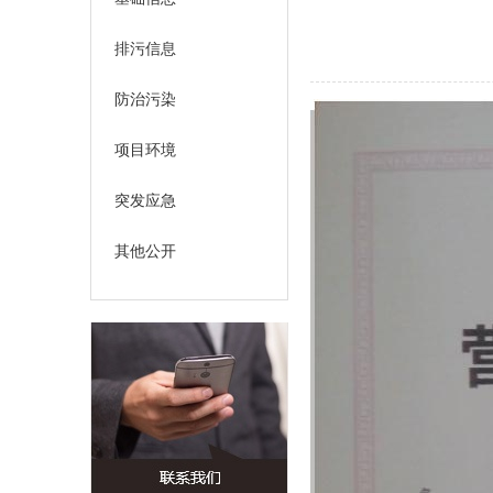
排污信息
防治污染
项目环境
突发应急
其他公开